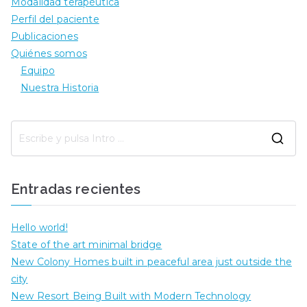
Modalidad terapéutica
Perfil del paciente
Publicaciones
Quiénes somos
Equipo
Nuestra Historia
B
u
s
Entradas recientes
c
a
Hello world!
r
State of the art minimal bridge
:
New Colony Homes built in peaceful area just outside the
city
New Resort Being Built with Modern Technology