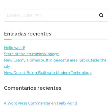
B
u
s
Entradas recientes
c
a
Hello world!
r
State of the art minimal bridge
:
New Colony Homes built in peaceful area just outside the
city
New Resort Being Built with Modern Technology
Comentarios recientes
A WordPress Commenter
en
Hello world!